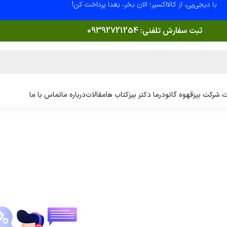
با دیجی‌پی، از کالااکسیر؛ الان بخر، بعدا پرداخت کن!
ثبت سفارش تلفنی:
09392721254
 شرکت بیز
قهوه گانودرما دکتر بیز
کتاب ها
مقالات
درباره ما
تماس با ما