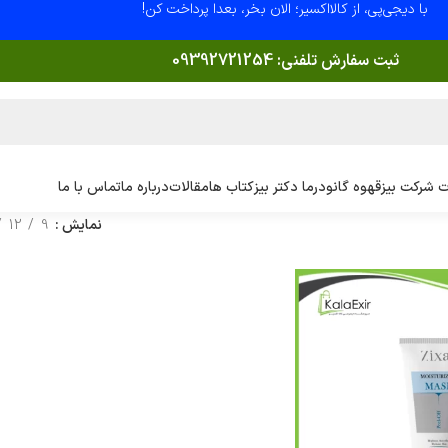
با دیجی‌پی، از کالااکسیر؛ الان بخر، بعدا پرداخت کن!
ثبت سفارش تلفنی:
09392721254
 شرکت بیز
قهوه گانودرما دکتر بیز
کتاب ها
مقالات
درباره ما
تماس با ما
نمایش
9
12