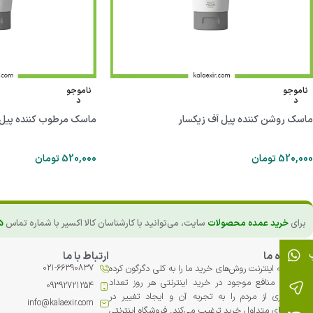
ناموجو
ناموجو
د
د
ماسک روشن کننده پیل آف زیکسار
ماسک مرطوب کننده پیل 
520,000
تومان
520,000
تومان
برای
خرید عمده محصولات
سایت، می‌توانید با کارشناسان کالا اکسیر با شماره تماس
5
درباره ما
ارتباط با ما
توسعه اینترنت روش‌های خرید ما را به کلی دگرگون کرده
021-66390837
است. منافع موجود در خرید اینترنتی هر روز تعداد
09392721254
بیشتری از مردم را به تجربه آن و ایجاد تغییر در
info@kalaexir.com
الگوهای متداول خرید ترغیب می‏‌کند. فروشگاه اینترنتی