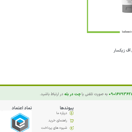
آف زیکسار
0901679362
به صورت تلفنی یا
چت در بله
در ارتباط باشید.
پیوندها
نماد اعتماد
درباره ما
راهنمای خرید
شیوه های پرداخت