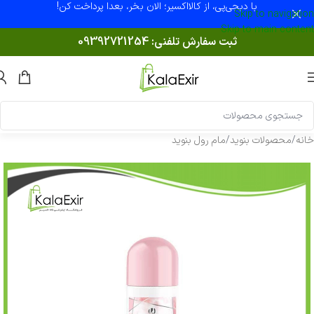
با دیجی‌پی، از کالااکسیر؛ الان بخر، بعدا پرداخت کن!
Skip to navigation
Skip to main content
ثبت سفارش تلفنی:
09392721254
خانه
/
محصولات بنوید
/
مام رول بنوید