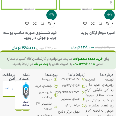
-2%
-10%
ناموجو
ناموجو
د
د
اسپره دوفاز ارگان بنوید
فوم شستشوی صورت مناسب پوست
چرب و جوش دار بنوید
238,000
تومان
264,000
تومان
465,000
تومان
473,000
تومان
برای
خرید عمده محصولات
سایت، می‌توانید با کارشناسان کالا اکسیر با شماره
تماس
09016793625
به صورت تلفنی یا
چت در بله
در ارتباط باشید.
درباره ما
ارتباط با ما
پیوندها
نماد
پرداخت
اعتماد
امن
توسعه اینترنت
021-66390837
درباره ما
روش‌های خرید ما را
09392721254
راهنمای خرید
به کلی دگرگون کرده
info@kalaexir.com
شیوه های
است. منافع موجود
پرداخت
صدای مشتریان
در خرید اینترنتی هر
پشتیبانی 24
روز تعداد بیشتری از
بیشتر بدانید
ساعته
مردم را به تجربه آن و
تهران، بزرگراه فتح،
پرسش های