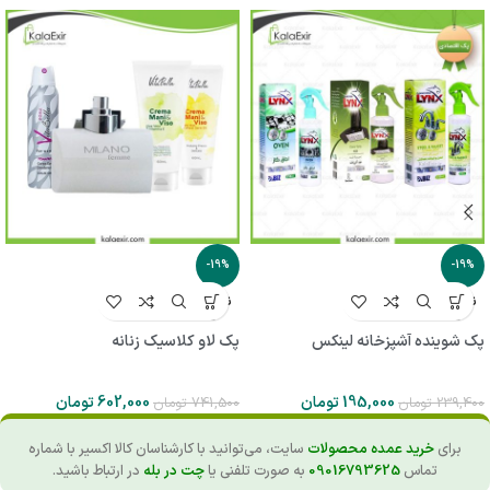
-19%
-19%
ناموجو
ناموجو
د
د
پک شوینده آشپزخانه لینکس
پک لاو کلاسیک زنانه
195,000
تومان
602,000
تومان
239,400
تومان
741,500
تومان
برای
خرید عمده محصولات
سایت، می‌توانید با کارشناسان کالا اکسیر با شماره
تماس
09016793625
به صورت تلفنی یا
چت در بله
در ارتباط باشید.