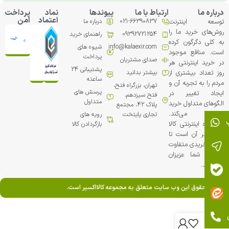
درباره ما
ارتباط با ما
پیوندها
نماد
پرداخت
اعتماد
امن
توسعه اینترنت
021-66390837
درباره ما
روش‌های خرید ما را
09392721254
راهنمای خرید
به کلی دگرگون کرده
info@kalaexir.com
شیوه های
است. منافع موجود
پرداخت
صدای مشتریان
در خرید اینترنتی هر
پشتیبانی 24
روز تعداد بیشتری از
بیشتر بدانید
ساعته
مردم را به تجربه آن و
تهران، بزرگراه فتح،
پرسش های
ایجاد تغییر در
فتح سیزدهم،
متداول
الگوهای متداول خرید
پلاک 42، مجتمع
ترغیب می‏‌کند.
تجاري پایتخت
رویه های
فروشگاه اینترنتی کالا
بازگردادن کالا
اکسیر بر آن است تا
تجربه خریدی متفاوت
را برای شما عزیزان
خلق کند.
تمامی حقوق این وب سایت متعلق به مجموعه کالااکسیر است.