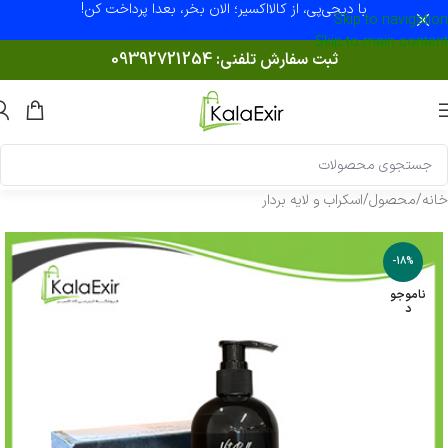
با دیجی‌پی، از کالااکسیر؛ الان بخر، بعدا پرداخت کن!
Skip to navigation
Skip to main content
ثبت سفارش تلفنی:
09392721254
خانه
/
محصول
/
اسکراب و لایه بردار
-18%
ناموجو
د