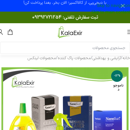
با دیجی‌پی، از کالااکسیر؛ الان بخر، بعدا پرداخت کن!
Skip to navigation
Skip to main content
ثبت سفارش تلفنی:
09392721254
خانه
/
آرایشی و بهداشتی
/
محصولات پاک کننده
/
محصولات لینکس
-12%
ناموجو
د