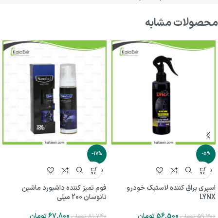
محصولات مشابه
-17%
-5%
ناموجو
ناموجو
د
د
اسپری براق کننده لاستیک خودرو
فوم تمیز کننده داشبورد ماشین
LYNX
نانوسان 200 میلی
56,500
تومان
67,800
تومان
59,300
تومان
81,740
تومان