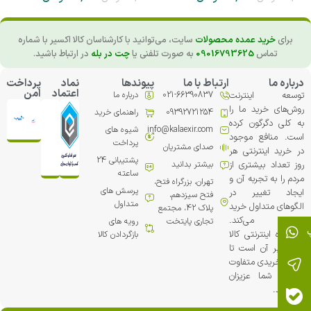
برای
خرید عمده محصولات
سایت، می‌توانید با کارشناسان کالا اکسیر با شماره
تماس
09016793625
به صورت تلفنی یا
چت در بله
در ارتباط باشید.
درباره ما
ارتباط با ما
پیوندها
نماد
پرداخت
اعتماد
امن
توسعه اینترنت
021-66390837
درباره ما
روش‌های خرید ما را
09392721254
راهنمای خرید
به کلی دگرگون کرده
info@kalaexir.com
شیوه های
است. منافع موجود
پرداخت
صدای مشتریان
در خرید اینترنتی هر
پشتیبانی 24
روز تعداد بیشتری از
بیشتر بدانید
ساعته
مردم را به تجربه آن و
تهران، بزرگراه فتح،
پرسش های
ایجاد تغییر در
فتح سیزدهم،
متداول
الگوهای متداول خرید
پلاک 42، مجتمع
ترغیب می‏‌کند.
تجاري پایتخت
رویه های
فروشگاه اینترنتی کالا
بازگردادن کالا
اکسیر بر آن است تا
تجربه خریدی متفاوت
را برای شما عزیزان
خلق کند.