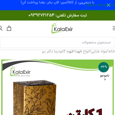
با دیجی‌پی، از کالااکسیر؛ الان بخر، بعدا پرداخت کن!
Skip to navigation
Skip to main content
ثبت سفارش تلفنی:
09392721254
خانه
/
مواد غذایی
/
انواع قهوه
/
قهوه گانودرما دکتر بیز
-43%
ناموجو
د