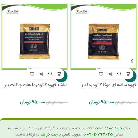
-4%
-4%
قهوه ساشه ای موکا گانودرما بیز
ساشه قهوه گانودرما هات چاکلت بیز
95,000
تومان
95,000
تومان
99,000
تومان
99,000
تومان
برای
خرید عمده محصولات
سایت، می‌توانید با کارشناسان کالا اکسیر با شماره
تماس
09016793625
به صورت تلفنی یا
چت در بله
در ارتباط باشید.