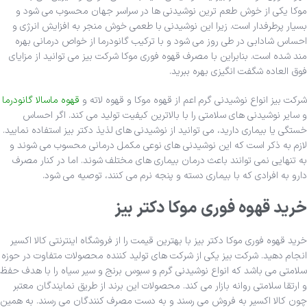
موکا یکی از خوش طعم ترین نوشیدنی ها در سراسر جهان محسوب می شود و
بسیار پرطرفدار است. زیرا این نوشیدنی با طعمی خوش منجر به افزایش انرژی و
احساس شادابی در طی روز می شود و با ترکیب گانودرما از خواص درمانی بهره
مند شده است. بنابراین با مصرف قهوه فوری موکا شرکت بیز می توانید از مزایای
فوق العاده شگفت انگیزی بهره ببرید.
شرکت بیز انواع نوشیدنی گرم اعم از قهوه موکا و قهوه لاته و
قهوه ماسالا گانودرما
و سایر نوشیدنی های سلامتی را با بالاترین کیفیت تولید می کند. اگر احساس
خستگی یا بیماری دارید، می توانید از نوشیدنی های لذیذ دکتر بیز استفاده نمایید.
لازم به ذکر است که این نوشیدنی های نوعی مکمل درمانی محسوب می شوند و
به تنهایی نمی توانند باعث درمان بیماری های مختلف شوند. اما در کنار مصرف
دارو به افرادی که با بیماری دسته و پنجه نرم می کنند، توصیه می شود.
خرید قهوه فوری موکا دکتر بیز
خرید قهوه فوری موکا دکتر بیز با بهترین قیمت را از فروشگاه اینترنتی کالا اکسیر
انجام دهید. شرکت بیز یکی از شرکت های تولید کننده محصولات متفاوت در حوزه
سلامتی می باشد که انواع نوشیدنی گرم و سبوس برنج و سیر سیاه را با هدف حفظ
و ارتقا سلامتی روانه بازار می کند. محصولات این برند از طریق نمایندگان معتبر
چون کالا اکسیر به فروش می رسند و به دست مصرف کنندگان می رسند. به همین