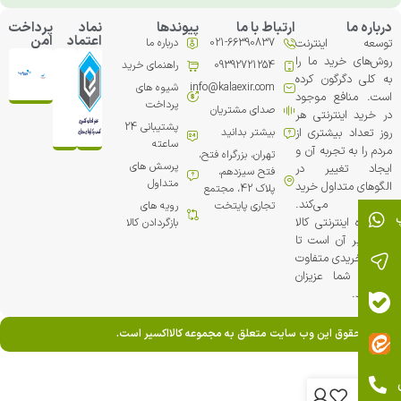
درباره ما
ارتباط با ما
پیوندها
نماد
پرداخت
اعتماد
امن
توسعه اینترنت
021-66390837
درباره ما
روش‌های خرید ما را
09392721254
راهنمای خرید
به کلی دگرگون کرده
info@kalaexir.com
شیوه های
است. منافع موجود
پرداخت
صدای مشتریان
در خرید اینترنتی هر
پشتیبانی 24
روز تعداد بیشتری از
بیشتر بدانید
ساعته
مردم را به تجربه آن و
تهران، بزرگراه فتح،
پرسش های
ایجاد تغییر در
فتح سیزدهم،
متداول
الگوهای متداول خرید
پلاک 42، مجتمع
ترغیب می‏‌کند.
تجاري پایتخت
رویه های
فروشگاه اینترنتی کالا
بازگردادن کالا
اکسیر بر آن است تا
تجربه خریدی متفاوت
را برای شما عزیزان
خلق کند.
تمامی حقوق این وب سایت متعلق به مجموعه کالااکسیر است.