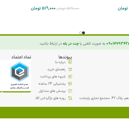
تومان
519,000
تومان
579,000
تومان
0901679362
به صورت تلفنی یا
چت در بله
در ارتباط باشید.
پیوندها
نماد اعتماد
درباره ما
راهنمای خرید
شیوه های پرداخت
پشتیبانی 24 ساعته
پرسش های متداول
مع تجاري پایتخت
رویه های بازگردادن کالا