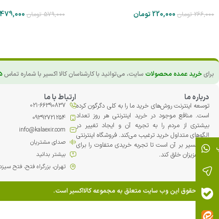
220,000
تومان
479,000
266,000
تومان
579,000
تومان
برای
خرید عمده محصولات
سایت، می‌توانید با کارشناسان کالا اکسیر با شماره تماس
5
درباره ما
ارتباط با ما
توسعه اینترنت روش‌های خرید ما را به کلی دگرگون کرده
021-66390837
است. منافع موجود در خرید اینترنتی هر روز تعداد
09392721254
بیشتری از مردم را به تجربه آن و ایجاد تغییر در
info@kalaexir.com
الگوهای متداول خرید ترغیب می‏‌کند. فروشگاه اینترنتی
صدای مشتریان
کالا اکسیر بر آن است تا تجربه خریدی متفاوت را برای
شما عزیزان خلق کند.
بیشتر بدانید
تهران، بزرگراه فتح، فتح سیزدهم، پلاک 42، مجت
تمامی حقوق این وب سایت متعلق به مجموعه کالااکسیر است.