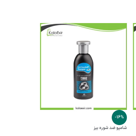
-17%
-16%
شامپو ضد شوره بیز
شامپو گانودرما دک