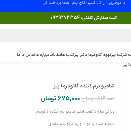
با دیجی‌پی، از کالااکسیر؛ الان بخر، بعدا پرداخت کن!
ثبت سفارش تلفنی:
09392721254
 شرکت بیز
قهوه گانودرما دکتر بیز
کتاب ها
مقالات
درباره ما
تماس با ما
 بیز
شامپو نرم کننده گانودرما بیز
675,000
تومان
814,000
تومان
ویژگی های شگفت انگیز شامپو نرم کننده گانودرما
فرموله شده با مواد اولیه مرغوب و مغذی