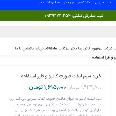
با دیجی‌پی، از کالااکسیر؛ الان بخر، بعدا پرداخت کن!
ثبت سفارش تلفنی:
09392721254
 شرکت بیز
قهوه گانودرما دکتر بیز
کتاب ها
مقالات
درباره ما
تماس با ما
 و طرز استفاده
خرید سرم لیفت صورت گاتیو و طرز استفاده
1,615,000
تومان
1,944,800
تومان
سرم لیفت گاتیو به جوان ماندن صورت کمک بسزایی می کند. زیرا
این محصول فوق العاده شگفت انگیز از پیری زودرس پوست
جلوگیری کرده و باعث جوانسازی پوست می شود. همچنین این
محصول با خواص شگفت انگیزی که دارد منجر به بهبود بافت