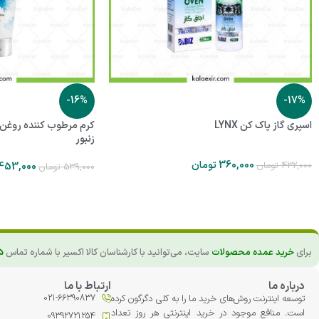
-16%
-17%
اسپری گاز پاک کن LYNX
کرم مرطوب کننده روغن با
زنبور
360,000
تومان
432,000
تومان
453,000
539,000
تومان
برای
خرید عمده محصولات
سایت، می‌توانید با کارشناسان کالا اکسیر با شماره تماس
5
درباره ما
ارتباط با ما
توسعه اینترنت روش‌های خرید ما را به کلی دگرگون کرده
021-66390837
است. منافع موجود در خرید اینترنتی هر روز تعداد
09392721254