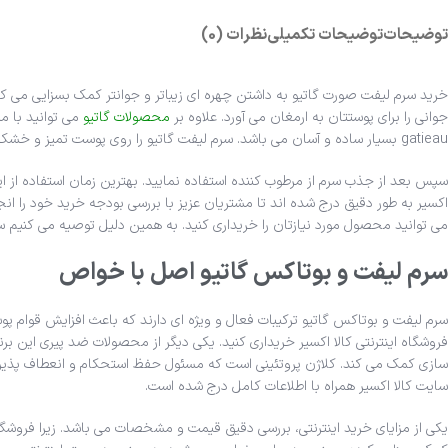
توضیحات
توضیحات تکمیلی
نظرات (0)
خرید سرم لیفت صورت گاتیو به داشتن چهره ای زیباتر و جوانتر کمک بسزایی می 
جوانی را برای پوستتان به ارمغان می آورد. علاوه بر
محصولات گاتیو
می توانید با م
gatieau بسیار ساده و آسان می باشد. سرم لیفت گاتیو را روی پوست تمیز و خشک صورت و گردن به آرامی ماساژ دهید.
سپس بعد از جذب سرم از مرطوب کننده استفاده نمایید. بهترین زمان استفاده از 
اکسیر به طور دقیق درج شده اند تا مشتریان عزیز با بررسی بودجه خرید خود را انجا
می توانید محصول مورد نیازتان را خریداری کنید. به همین دلیل توصیه می کنیم سای
سرم لیفت و بوتاکس گاتیو اصل با خواص
سرم لیفت و بوتاکس گاتیو ترکیبات فعال و ویژه ای دارند که باعث افزایش قوام
فروشگاه اینترنتی کالا اکسیر خریداری کنید. یکی دیگر از محصولات ضد پیری این بر
سازی کمک می کند. کلاژن پروتئینی است که مسئول حفظ استحکام و انعطاف پذیری
سایت کالا اکسیر همراه با اطلاعات کامل درج شده است.
یکی از مزایای خرید اینترنتی، بررسی دقیق قیمت و مشخصات می باشد. زیرا فروشگاه