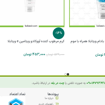
-16%
دام ویتابلا همراه با موم
کرم مرطوب کننده آووکادو ویتامین e ویتابلا
453,000
تومان
539,000
تومان
تومان
0901679362
به صورت تلفنی یا
چت در بله
در ارتباط باشید.
پیوندها
نماد اعتماد
درباره ما
راهنمای خرید