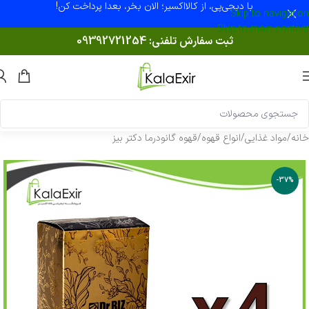
با دیجی‌پی، از کالااکسیر؛ الان بخر، بعدا پرداخت کن!
Skip to navigation
Skip to main content
ثبت سفارش تلفنی:
09392721254
خانه
/
مواد غذایی
/
انواع قهوه
/
قهوه گانودرما دکتر بیز
-37%