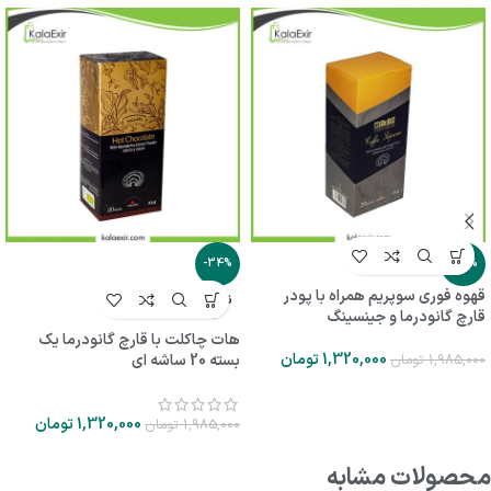
-34%
-34%
قهوه فوری سوپریم همراه با پودر
ناموجو
قارچ گانودرما و جینسینگ
د
هات چاکلت با قارچ گانودرما یک
1,320,000
تومان
1,985,000
تومان
بسته 20 ساشه ای
1,320,000
تومان
1,985,000
تومان
محصولات مشابه