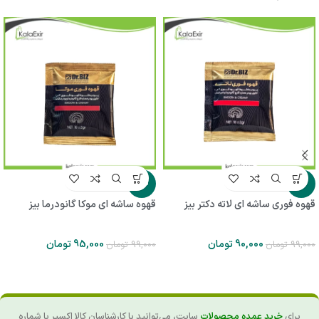
-4%
-9%
قهوه فوری ساشه ای لاته دکتر بیز
قهوه ساشه ای موکا گانودرما بیز
90,000
تومان
95,000
تومان
99,000
تومان
99,000
تومان
برای
خرید عمده محصولات
سایت، می‌توانید با کارشناسان کالا اکسیر با شماره