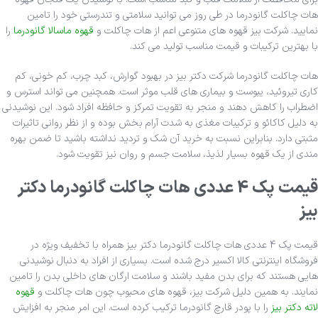
هات چاکلت گانودرما در طی روز می توانید سلامتی و تندرستی خود را تامین
نمایید. شرکت بیز قهوه های متنوعی اعم از هات چاکلت و
قهوه ماسالا گانودرما
را
با بهترین ترکیبات و قیمت مناسب تولید می کند.
هات چاکلت گانودرما شرکت دکتر بیز در بهبود گوارش، کبد چرب، کم خونی، کم
کاری تیروئید، یبوست و بیماری های قلب موثر است. همچنین می تواند استرس و
اضطراب را کاهش دهند و منجر به تقویت تمرکز و حافظه افراد شود. این نوشیدنی
به دلیل کاکائو و ترکیبات مغذی به شدت آرام بخش بوده و از نظر روانی تاثیرات
مثبتی دارد. بنابراین نسبت به خرید آن شک و تردید نداشته باشید تا ضمن بهره
مندی از یک قهوه بسیار لذیذ، سلامت جسم و روان نیز تقویت شود.
قیمت پک 4 عددی هات چاکلت گانودرما دکتر
بیز
قیمت پک 4 عددی هات چاکلت گانودرما دکتر بیز همراه با تخفیف ویژه در
فروشگاه اینترنتی کالا اکسیر درج شده است. بسیاری از افراد به دنبال نوشیدنی
هایی هستند که برای بدن مفید باشند و سلامت ارگان های داخلی بدن را تامین
نمایند. به همین دلیل شرکت بیز، قهوه های محبوب چون هات چاکلت و
قهوه
لاته دکتر بیز
را با پودر قارچ گانودرما ترکیب کرده است. این امر منجر به افزایش