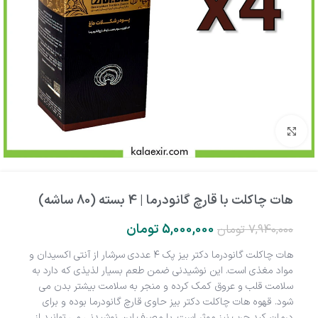
بزرگنمایی تصویر
هات چاکلت با قارچ گانودرما | 4 بسته (80 ساشه)
5,000,000
تومان
7,940,000
تومان
هات چاکلت گانودرما دکتر بیز پک ۴ عددی سرشار از آنتی اکسیدان و
مواد مغذی است. این نوشیدنی ضمن طعم بسیار لذیذی که دارد به
سلامت قلب و عروق کمک کرده و منجر به سلامت بیشتر بدن می
شود. قهوه هات چاکلت دکتر بیز حاوی قارچ گانودرما بوده و برای
درمان کبد چرب نیز موثر است. با مصرف این نوشیدنی می توانید از