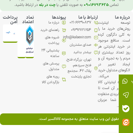
تماس
09016793625
به صورت تلفنی یا
چت در بله
در ارتباط باشید.
درباره ما
ارتباط با ما
پیوندها
نماد
پرداخت
اعتماد
امن
توسعه اینترنت
021-66390837
درباره ما
روش‌های خرید ما را
09392721254
راهنمای خرید
به کلی دگرگون کرده
info@kalaexir.com
شیوه های
است. منافع موجود
پرداخت
صدای مشتریان
در خرید اینترنتی هر
پشتیبانی 24
روز تعداد بیشتری از
بیشتر بدانید
ساعته
مردم را به تجربه آن و
تهران، بزرگراه فتح،
پرسش های
ایجاد تغییر در
فتح سیزدهم،
متداول
الگوهای متداول خرید
پلاک 42، مجتمع
ترغیب می‏‌کند.
تجاري پایتخت
رویه های
فروشگاه اینترنتی کالا
بازگردادن کالا
اکسیر بر آن است تا
تجربه خریدی متفاوت
را برای شما عزیزان
خلق کند.
تمامی حقوق این وب سایت متعلق به مجموعه کالااکسیر است.