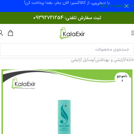
با دیجی‌پی، از کالااکسیر؛ الان بخر، بعدا پرداخت کن!
Skip to navigation
Skip to main content
ثبت سفارش تلفنی:
09392721254
خانه
/
آرایشی و بهداشتی
/
وسایل آرایشی
ناموجو
د