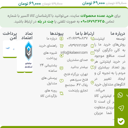
69,000
تومان
79,800
تومان
69,000
تومان
79,800
تومان
برای
خرید عمده محصولات
سایت، می‌توانید با کارشناسان کالا اکسیر با شماره
تماس
09016793625
به صورت تلفنی یا
چت در بله
در ارتباط باشید.
درباره ما
ارتباط با ما
پیوندها
نماد
پرداخت
اعتماد
امن
توسعه اینترنت
021-66390837
درباره ما
روش‌های خرید ما را
09392721254
راهنمای خرید
به کلی دگرگون کرده
info@kalaexir.com
شیوه های
است. منافع موجود
پرداخت
صدای مشتریان
در خرید اینترنتی هر
پشتیبانی 24
روز تعداد بیشتری از
بیشتر بدانید
ساعته
مردم را به تجربه آن و
تهران، بزرگراه فتح،
پرسش های
ایجاد تغییر در
فتح سیزدهم،
متداول
الگوهای متداول خرید
پلاک 42، مجتمع
ترغیب می‏‌کند.
تجاري پایتخت
رویه های
فروشگاه اینترنتی کالا
بازگردادن کالا
اکسیر بر آن است تا
تجربه خریدی متفاوت
را برای شما عزیزان
خلق کند.