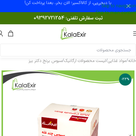
با دیجی‌پی، از کالااکسیر؛ الان بخر، بعدا پرداخت کن!
Skip to navigation
Skip to main content
ثبت سفارش تلفنی:
09392721254
خانه
/
مواد غذایی
/
لیست محصولات ارگانیک
/
سبوس برنج دکتر بیز
-23%