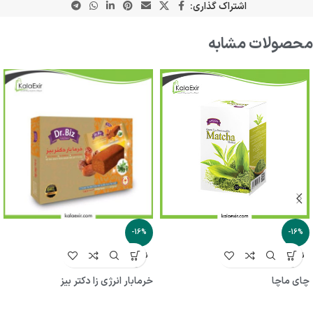
اشتراک گذاری:
محصولات مشابه
-16%
-16%
ناموجو
ناموجو
د
د
چای ماچا
خرمابار انرژی زا دکتر بیز