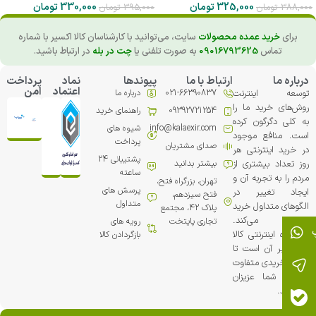
325,000
تومان
330,000
تومان
388,000
تومان
395,000
تومان
برای
خرید عمده محصولات
سایت، می‌توانید با کارشناسان کالا اکسیر با شماره
تماس
09016793625
به صورت تلفنی یا
چت در بله
در ارتباط باشید.
درباره ما
ارتباط با ما
پیوندها
نماد
پرداخت
اعتماد
امن
توسعه اینترنت
021-66390837
درباره ما
روش‌های خرید ما را
09392721254
راهنمای خرید
به کلی دگرگون کرده
info@kalaexir.com
شیوه های
است. منافع موجود
پرداخت
صدای مشتریان
در خرید اینترنتی هر
پشتیبانی 24
روز تعداد بیشتری از
بیشتر بدانید
ساعته
مردم را به تجربه آن و
تهران، بزرگراه فتح،
پرسش های
ایجاد تغییر در
فتح سیزدهم،
متداول
الگوهای متداول خرید
پلاک 42، مجتمع
ترغیب می‏‌کند.
تجاري پایتخت
رویه های
فروشگاه اینترنتی کالا
بازگردادن کالا
اکسیر بر آن است تا
تجربه خریدی متفاوت
را برای شما عزیزان
خلق کند.