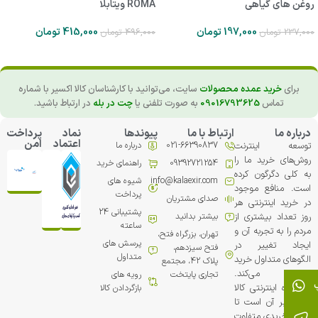
روغن های گیاهی
ROMA ویتابلا
197,000
تومان
415,000
تومان
237,000
تومان
496,000
تومان
برای
خرید عمده محصولات
سایت، می‌توانید با کارشناسان کالا اکسیر با شماره
تماس
09016793625
به صورت تلفنی یا
چت در بله
در ارتباط باشید.
درباره ما
ارتباط با ما
پیوندها
نماد
پرداخت
اعتماد
امن
توسعه اینترنت
021-66390837
درباره ما
روش‌های خرید ما را
09392721254
راهنمای خرید
به کلی دگرگون کرده
info@kalaexir.com
شیوه های
است. منافع موجود
پرداخت
صدای مشتریان
در خرید اینترنتی هر
پشتیبانی 24
روز تعداد بیشتری از
بیشتر بدانید
ساعته
مردم را به تجربه آن و
تهران، بزرگراه فتح،
پرسش های
ایجاد تغییر در
فتح سیزدهم،
متداول
الگوهای متداول خرید
پلاک 42، مجتمع
ترغیب می‏‌کند.
تجاري پایتخت
رویه های
فروشگاه اینترنتی کالا
بازگردادن کالا
اکسیر بر آن است تا
تجربه خریدی متفاوت