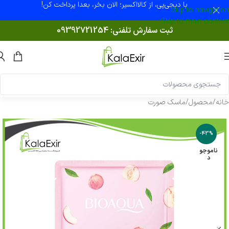
با دیجی‌پی، از کالااکسیر؛ الان بخر، بعدا پرداخت کن!
Skip to navigation
Skip to main content
ثبت سفارش تلفنی:
09392721254
خانه
/
محصول
/
ماسک صورت
-43%
ناموجو
د