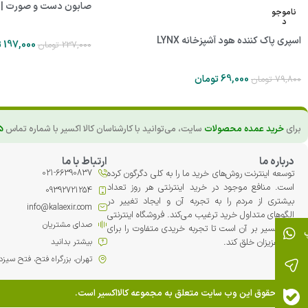
صابون دست و صورت | زی
ناموجو
د
اسپری پاک کننده هود آشپزخانه LYNX
197,000
ت
237,000
تومان
69,000
تومان
79,800
تومان
برای
خرید عمده محصولات
سایت، می‌توانید با کارشناسان کالا اکسیر با شماره تماس
5
درباره ما
ارتباط با ما
توسعه اینترنت روش‌های خرید ما را به کلی دگرگون کرده
021-66390837
است. منافع موجود در خرید اینترنتی هر روز تعداد
09392721254
بیشتری از مردم را به تجربه آن و ایجاد تغییر در
info@kalaexir.com
الگوهای متداول خرید ترغیب می‏‌کند. فروشگاه اینترنتی
صدای مشتریان
کالا اکسیر بر آن است تا تجربه خریدی متفاوت را برای
شما عزیزان خلق کند.
بیشتر بدانید
تهران، بزرگراه فتح، فتح سیزدهم، پلاک 42، مجت
تمامی حقوق این وب سایت متعلق به مجموعه کالااکسیر است.