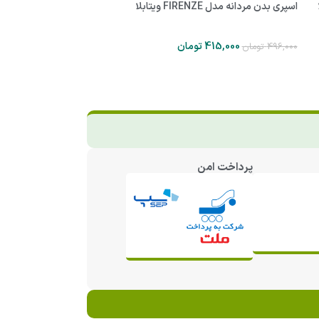
اسپری بدن مردانه مدل FIRENZE ویتابلا
ویتابلا
415,000
تومان
496,000
تومان
5,000
496,000
تومان
پرداخت امن