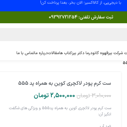
با دیجی‌پی، از کالااکسیر؛ الان بخر، بعدا پرداخت کن!
ثبت سفارش تلفنی:
09392721254
 شرکت بیز
قهوه گانودرما دکتر بیز
کتاب ها
مقالات
درباره ما
تماس با ما
ست کرم پودر لاکچری کوین به همراه پد 555
2,500,000
تومان
3,010,000
تومان
ست کرم پودر لاکچری کوین به همراه پد555 و ویژگی های شگفت
انگیز آن:
ضد آب