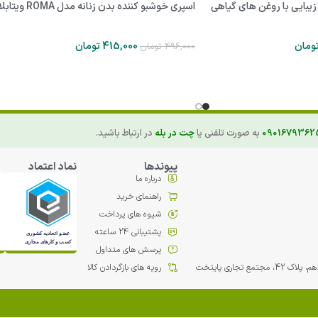
بایی با روغن های گیاهی
اسپری خوشبو کننده بدن زنانه مدل ROMA ویتابلا
ومان
415,000
تومان
496,000
تومان
0901679362
به صورت تلفنی یا
چت در بله
در ارتباط باشید.
پیوندها
نماد اعتماد
درباره ما
راهنمای خرید
شیوه های پرداخت
پشتیبانی 24 ساعته
پرسش های متداول
مع تجاري پایتخت
رویه های بازگردادن کالا