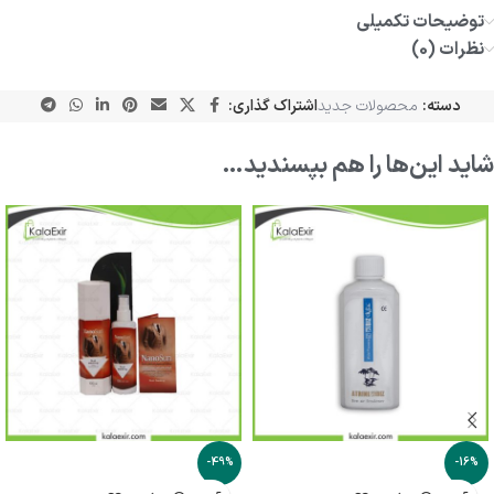
توضیحات تکمیلی
نظرات (0)
دسته:
محصولات جدید
اشتراک گذاری:
شاید این‌ها را هم بپسندید…
-49%
-16%