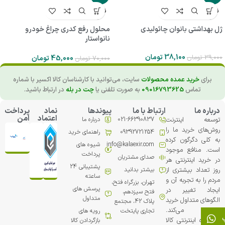
ناموجو
ناموجو
د
د
ژل بهداشتی بانوان چائولیدی
محلول رفع کدری چراغ خودرو
نانواستار
38,100
تومان
39,000
تومان
45,000
تومان
70,000
تومان
برای
خرید عمده محصولات
سایت، می‌توانید با کارشناسان کالا اکسیر با شماره
تماس
09016793625
به صورت تلفنی یا
چت در بله
در ارتباط باشید.
درباره ما
ارتباط با ما
پیوندها
نماد
پرداخت
اعتماد
امن
توسعه اینترنت
021-66390837
درباره ما
روش‌های خرید ما را
09392721254
راهنمای خرید
به کلی دگرگون کرده
info@kalaexir.com
شیوه های
است. منافع موجود
پرداخت
صدای مشتریان
در خرید اینترنتی هر
پشتیبانی 24
روز تعداد بیشتری از
بیشتر بدانید
ساعته
مردم را به تجربه آن و
تهران، بزرگراه فتح،
پرسش های
ایجاد تغییر در
فتح سیزدهم،
متداول
الگوهای متداول خرید
پلاک 42، مجتمع
ترغیب می‏‌کند.
تجاري پایتخت
رویه های
فروشگاه اینترنتی کالا
بازگردادن کالا