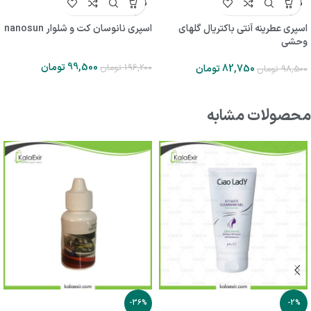
ناموجو
ناموجو
د
د
اسپری عطرینه آنتی باکتریال گلهای
اسپری نانوسان کت و شلوار nanosun
وحشی
99,500
تومان
196,200
تومان
82,750
تومان
98,500
تومان
محصولات مشابه
-36%
-2%