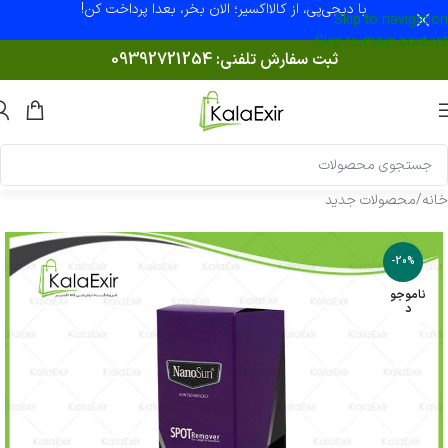
با دیجی‌پی، از کالااکسیر؛ الان بخر، بعدا پرداخت کن!
Skip to navigation
Skip to main content
ثبت سفارش تلفنی:
09392721254
خانه
/
محصولات جدید
-20%
ناموجو
د