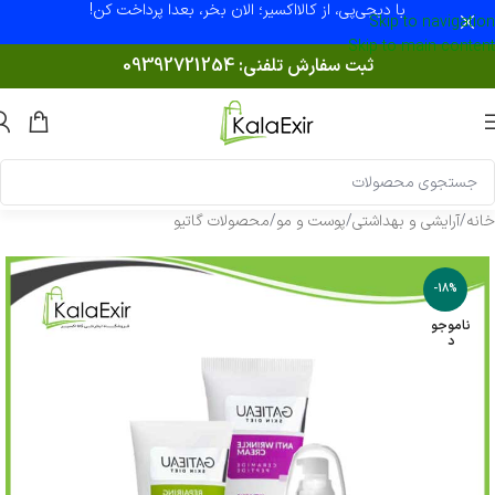
با دیجی‌پی، از کالااکسیر؛ الان بخر، بعدا پرداخت کن!
Skip to navigation
Skip to main content
ثبت سفارش تلفنی:
09392721254
خانه
/
آرایشی و بهداشتی
/
پوست و مو
/
محصولات گاتیو
-18%
ناموجو
د