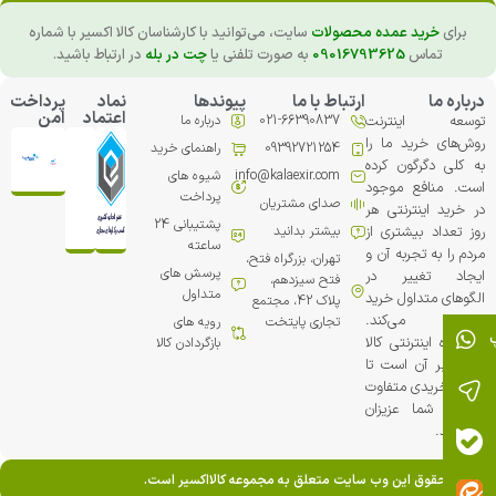
برای
خرید عمده محصولات
سایت، می‌توانید با کارشناسان کالا اکسیر با شماره
تماس
09016793625
به صورت تلفنی یا
چت در بله
در ارتباط باشید.
درباره ما
ارتباط با ما
پیوندها
نماد
پرداخت
اعتماد
امن
توسعه اینترنت
021-66390837
درباره ما
روش‌های خرید ما را
09392721254
راهنمای خرید
به کلی دگرگون کرده
info@kalaexir.com
شیوه های
است. منافع موجود
پرداخت
صدای مشتریان
در خرید اینترنتی هر
پشتیبانی 24
روز تعداد بیشتری از
بیشتر بدانید
ساعته
مردم را به تجربه آن و
تهران، بزرگراه فتح،
پرسش های
ایجاد تغییر در
فتح سیزدهم،
متداول
الگوهای متداول خرید
پلاک 42، مجتمع
ترغیب می‏‌کند.
تجاري پایتخت
رویه های
فروشگاه اینترنتی کالا
بازگردادن کالا
اکسیر بر آن است تا
تجربه خریدی متفاوت
را برای شما عزیزان
خلق کند.
تمامی حقوق این وب سایت متعلق به مجموعه کالااکسیر است.