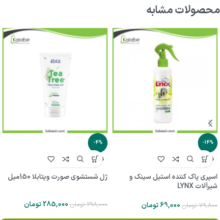
محصولات مشابه
-4%
-14%
ناموجو
ناموجو
د
د
اسپری پاک کننده استیل سینک و
ژل شستشوی صورت ویتابلا 150میل
شیرآلات LYNX
285,000
تومان
298,000
تومان
69,000
تومان
79,800
تومان