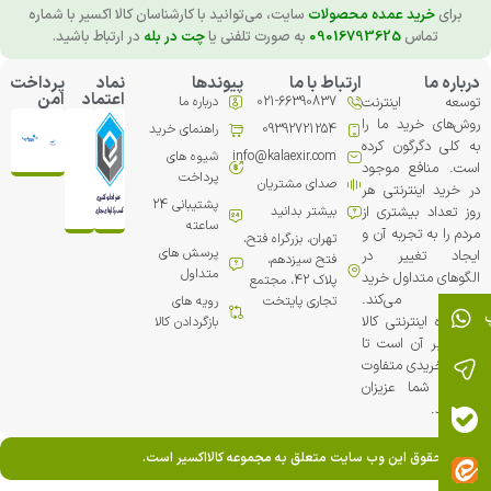
برای
خرید عمده محصولات
سایت، می‌توانید با کارشناسان کالا اکسیر با شماره
تماس
09016793625
به صورت تلفنی یا
چت در بله
در ارتباط باشید.
درباره ما
ارتباط با ما
پیوندها
نماد
پرداخت
اعتماد
امن
توسعه اینترنت
021-66390837
درباره ما
روش‌های خرید ما را
09392721254
راهنمای خرید
به کلی دگرگون کرده
info@kalaexir.com
شیوه های
است. منافع موجود
پرداخت
صدای مشتریان
در خرید اینترنتی هر
پشتیبانی 24
روز تعداد بیشتری از
بیشتر بدانید
ساعته
مردم را به تجربه آن و
تهران، بزرگراه فتح،
پرسش های
ایجاد تغییر در
فتح سیزدهم،
متداول
الگوهای متداول خرید
پلاک 42، مجتمع
ترغیب می‏‌کند.
تجاري پایتخت
رویه های
فروشگاه اینترنتی کالا
بازگردادن کالا
اکسیر بر آن است تا
تجربه خریدی متفاوت
را برای شما عزیزان
خلق کند.
تمامی حقوق این وب سایت متعلق به مجموعه کالااکسیر است.