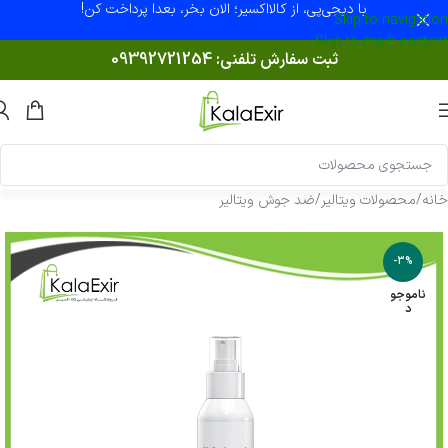
با دیجی‌پی، از کالااکسیر؛ الان بخر، بعدا پرداخت کن!
Skip to navigation
Skip to main content
ثبت سفارش تلفنی:
09392721254
خانه
/
محصولات ویتالیر
/
ضد جوش ویتالیر
-3%
ناموجو
د