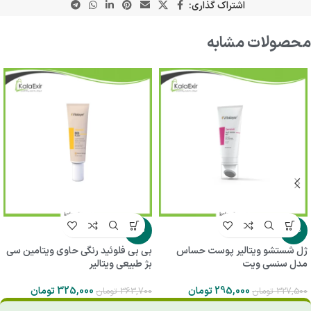
اشتراک گذاری:
محصولات مشابه
-11%
-10%
ژل شستشو ویتالیر پوست حساس
بی بی فلوئید رنگی حاوی ویتامین سی
مدل سنسی ویت
بژ طبیعی ویتالیر
295,000
تومان
325,000
تومان
327,500
تومان
363,700
تومان