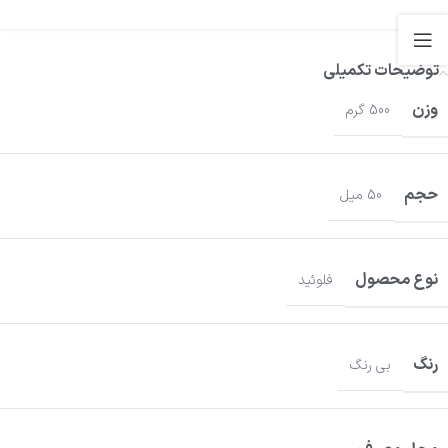
توضیحات تکمیلی
وزن
500 گرم
حجم
50 میل
نوع محصول
فلوئید
رنگ
بی رنگ