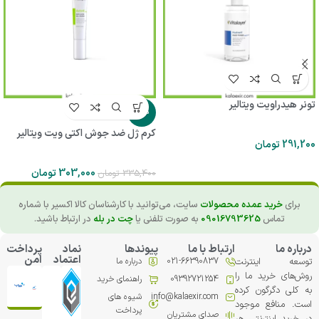
تونر هیدراویت ویتالیر
-10%
کرم ژل ضد جوش اکتی ویت ویتالیر
291,200
تومان
303,000
تومان
335,400
تومان
برای
خرید عمده محصولات
سایت، می‌توانید با کارشناسان کالا اکسیر با شماره
تماس
09016793625
به صورت تلفنی یا
چت در بله
در ارتباط باشید.
درباره ما
ارتباط با ما
پیوندها
نماد
پرداخت
اعتماد
امن
توسعه اینترنت
021-66390837
درباره ما
روش‌های خرید ما را
09392721254
راهنمای خرید
به کلی دگرگون کرده
info@kalaexir.com
شیوه های
است. منافع موجود
پرداخت
صدای مشتریان