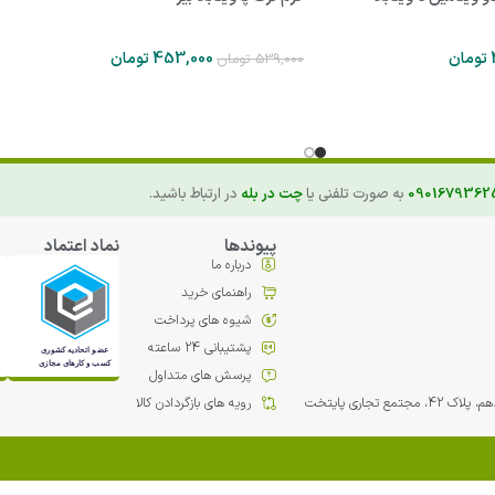
تومان
453,000
تومان
539,000
تومان
0901679362
به صورت تلفنی یا
چت در بله
در ارتباط باشید.
پیوندها
نماد اعتماد
درباره ما
راهنمای خرید
شیوه های پرداخت
پشتیبانی 24 ساعته
پرسش های متداول
مع تجاري پایتخت
رویه های بازگردادن کالا