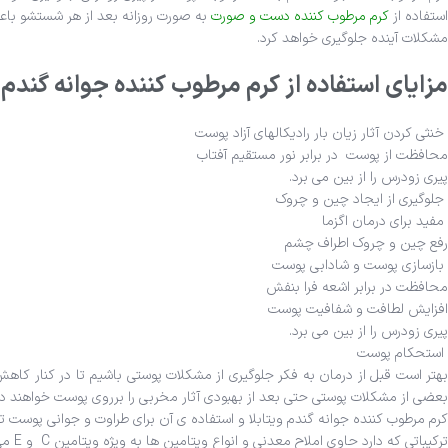
استفاده از
کرم مرطوب کننده دست و صورت
به صورت روزانه بعد از هر شستشو باع
مشکلات آینده جلوگیری خواهد کرد.
مزایای استفاده از کرم مرطوب کننده جوانه گندم
خنثی کردن آثار زیان بار رادیکال‎های آزاد پوست
محافظت از پوست در برابر نور مستقیم آفتاب
پیری زودرس را از بین می برد.
جلوگیری از ایجاد چین و چروک
مفید برای درمان اگزما
رفع چین و چروک اطراف چشم
بازسازی پوست و شادابی پوست
محافظت در برابر اشعه فرا بنفش
افزایش لطافت و شفافیت پوست
پیری زودرس را از بین می برد.
استحکام پوست
هتر است قبل از درمان به فکر جلوگیری از مشکلات پوستی باشیم تا در کنار کاهش هزینه‎های پوستی، پوست زیبا و بدون نقصی را برای خود د
بعضی از مشکلات پوستی حتی بعد از بهبودی آثار مخربی را برروی پوست خواهند دا
کرم مرطوب کننده جوانه گندم ویتابلا و استفاده ی آن برای طراوت و جوانی پوست
ترکیباتی که دارد حاوی املاح معدنی و انواع ویتامین ها به ویژه ویتامین C و E می باشد که این فرمولاسیون التهابات پوستی را در شما از بین می برد و پوستی درخشان برای شما به ارمغان خواهد داشت. بطور کلی