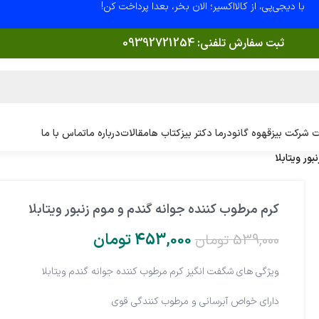
با دیجی‌پی، از کالااکسیر؛ الان بخر، بعدا پرداخت کن!
ثبت سفارش تلفنی:
09392721254
 شرکت بیز
قهوه گانودرما دکتر بیز
کتاب ها
مقالات
درباره ما
تماس با ما
ور ویتابلا
کرم مرطوب کننده جوانه گندم و موم زنبور ویتابلا
453,000
تومان
539,000
تومان
ویژگی های شگفت انگیز کرم مرطوب کننده جوانه گندم ویتابلا
دارای خواص آبرسانی و مرطوب کنندگی قوی