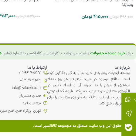
ویتابلا
453,000
539,000
تومان
415,000
تومان
496,000
تومان
برای
خرید عمده محصولات
سایت، می‌توانید با کارشناسان کالا اکسیر با شماره تماس
5
درباره ما
ارتباط با ما
توسعه اینترنت روش‌های خرید ما را به کلی دگرگون کرده
021-66390837
است. منافع موجود در خرید اینترنتی هر روز تعداد
09392721254
بیشتری از مردم را به تجربه آن و ایجاد تغییر در
info@kalaexir.com
الگوهای متداول خرید ترغیب می‏‌کند. فروشگاه اینترنتی
صدای مشتریان
کالا اکسیر بر آن است تا تجربه خریدی متفاوت را برای
شما عزیزان خلق کند.
بیشتر بدانید
تهران، بزرگراه فتح، فتح سیزدهم، پلاک 42، مجت
تمامی حقوق این وب سایت متعلق به مجموعه کالااکسیر است.