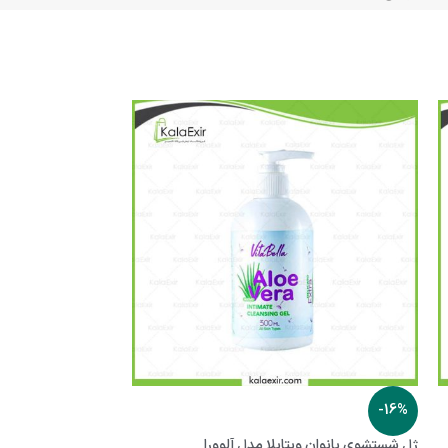
-17%
-16%
ژل شستشوی بانوان ویتابلا مدل آلوورا
روغن آرگان بیز