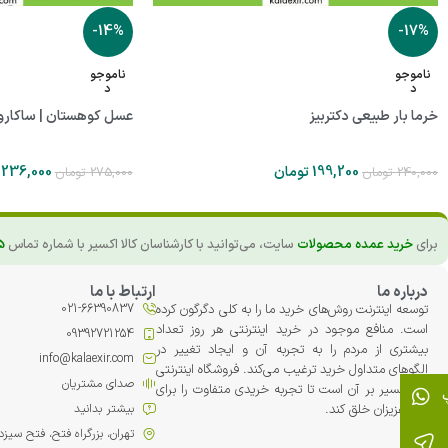
-14%
-17%
ناموجو
ناموجو
د
د
خرما بار طبیعی دکتربیز
عسل کوهستان | ساکاروز زیر 2 درصد | 
199,200
تومان
236,000
240,000
تومان
275,000
تومان
برای
خرید عمده محصولات
سایت، می‌توانید با کارشناسان کالا اکسیر با شماره تماس
5
درباره ما
ارتباط با ما
توسعه اینترنت روش‌های خرید ما را به کلی دگرگون کرده
021-66390837
است. منافع موجود در خرید اینترنتی هر روز تعداد
09392721254
بیشتری از مردم را به تجربه آن و ایجاد تغییر در
info@kalaexir.com
الگوهای متداول خرید ترغیب می‏‌کند. فروشگاه اینترنتی
صدای مشتریان
کالا اکسیر بر آن است تا تجربه خریدی متفاوت را برای
شما عزیزان خلق کند.
بیشتر بدانید
تهران، بزرگراه فتح، فتح سیزدهم، پلاک 42، مجت