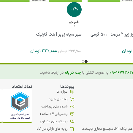
-2%
ناموجو
د
500 گرمی
سیر سیاه زوبر | بلک گارلیک
تومان
330,000
تومان
336,900
تومان
0901679362
به صورت تلفنی یا
چت در بله
در ارتباط باشید.
پیوندها
نماد اعتماد
درباره ما
راهنمای خرید
شیوه های پرداخت
پشتیبانی 24 ساعته
پرسش های متداول
مع تجاري پایتخت
رویه های بازگردادن کالا