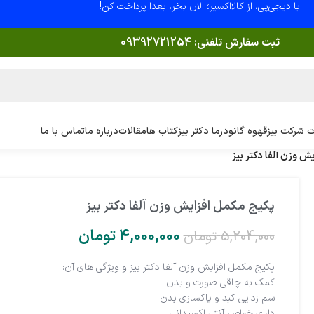
با دیجی‌پی، از کالااکسیر؛ الان بخر، بعدا پرداخت کن!
ثبت سفارش تلفنی:
09392721254
 شرکت بیز
قهوه گانودرما دکتر بیز
کتاب ها
مقالات
درباره ما
تماس با ما
ش وزن آلفا دکتر بیز
پکیج مکمل افزایش وزن آلفا دکتر بیز
4,000,000
تومان
5,204,000
تومان
پکیج مکمل افزایش وزن آلفا دکتر بیز و ویژگی های آن:
کمک به چاقی صورت و بدن
سم زدایی کبد و پاکسازی بدن
دارای خواص آنتی اکسیدانی