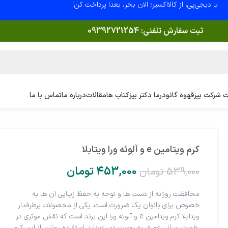
با دیجی‌پی، از کالااکسیر؛ الان بخر، بعدا پرداخت کن!
ثبت سفارش تلفنی:
09392721254
 شرکت بیز
قهوه گانودرما دکتر بیز
کتاب ها
مقالات
درباره ما
تماس با ما
کرم ویتامین e و آلوئه ورا ویتابلا
453,000
تومان
539,000
تومان
محافظت روزانه از دست ها و توجه به حفظ زیبایی آن ها به
خصوص برای بانوان یک ضرورت است. یکی از محصولات پرطرفدار
ویتابلا کرم ویتامین e و آلوئه ورا این برند است که نقش موثری در
رطوبت رسانی عمیق به پوست دست دارد. استفاده روتین از این کرم