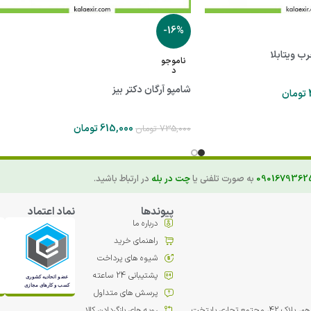
-16%
 ویتابلا
ناموجو
د
شامپو آرگان دکتر بیز
تومان
615,000
تومان
735,000
تومان
0901679362
به صورت تلفنی یا
چت در بله
در ارتباط باشید.
پیوندها
نماد اعتماد
درباره ما
راهنمای خرید
شیوه های پرداخت
پشتیبانی 24 ساعته
پرسش های متداول
مع تجاري پایتخت
رویه های بازگردادن کالا