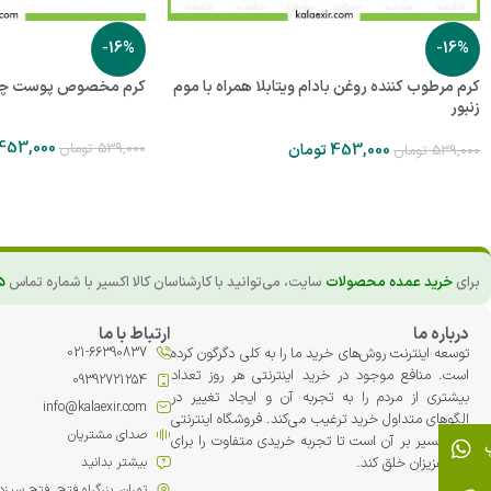
-16%
-16%
کرم مرطوب کننده روغن بادام ویتابلا همراه با موم
کرم مخصوص پوست چرب
زنبور
453,000
539,000
تومان
453,000
تومان
539,000
تومان
برای
خرید عمده محصولات
سایت، می‌توانید با کارشناسان کالا اکسیر با شماره تماس
5
درباره ما
ارتباط با ما
توسعه اینترنت روش‌های خرید ما را به کلی دگرگون کرده
021-66390837
است. منافع موجود در خرید اینترنتی هر روز تعداد
09392721254
بیشتری از مردم را به تجربه آن و ایجاد تغییر در
info@kalaexir.com
الگوهای متداول خرید ترغیب می‏‌کند. فروشگاه اینترنتی
صدای مشتریان
کالا اکسیر بر آن است تا تجربه خریدی متفاوت را برای
شما عزیزان خلق کند.
بیشتر بدانید
تهران، بزرگراه فتح، فتح سیزدهم، پلاک 42، مجت